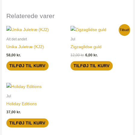
Relaterede varer
Den
Den
Tilbud!
oprindelige
aktuelle
pris
pris
Alt det andet
Jul
var:
er:
Unika Juletræ (KJ2)
Zigzaglidse guld
12,00 kr..
6,00 kr..
58,00
kr.
12,00
kr.
6,00
kr.
TILFØJ TIL KURV
TILFØJ TIL KURV
Jul
Holiday Editions
37,00
kr.
TILFØJ TIL KURV