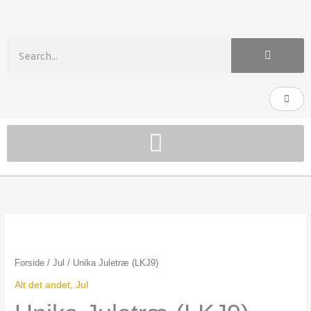
Gå
til
indholdet
Søg
Kurv
Unika
Juletræ
(LKJ9)
Forside
/
Jul
/ Unika Juletræ (LKJ9)
antal
Alt det andet
,
Jul