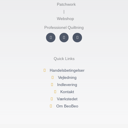
Professionel Quiltning
I
F
Y
n
a
o
s
c
u
t
e
t
a
b
u
g
o
b
r
o
e
Quick Links
a
k
m
-
f
Handelsbetingelser
Vejledning
Indlevering
Kontakt
Værkstedet
Om BeoBeo