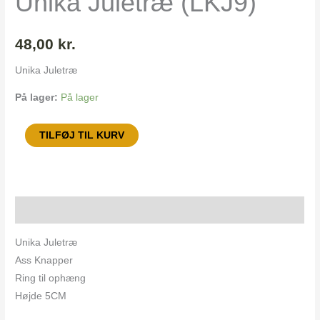
Unika Juletræ (LKJ9)
48,00
kr.
Unika Juletræ
På lager:
På lager
TILFØJ TIL KURV
Beskrivelse
Unika Juletræ
Ass Knapper
Ring til ophæng
Højde 5CM