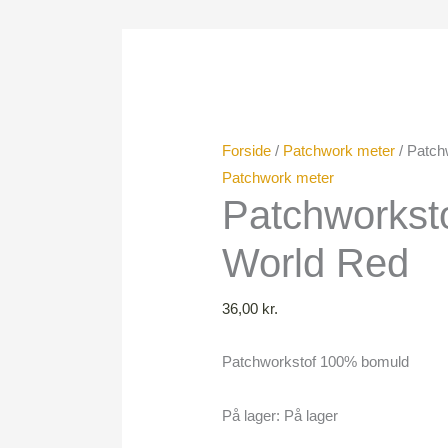
Patchworkstof
Hellow
World
Red
antal
Forside
/
Patchwork meter
/ Patch
Patchwork meter
Patchworkst
World Red
36,00
kr.
Patchworkstof 100% bomuld
På lager:
På lager