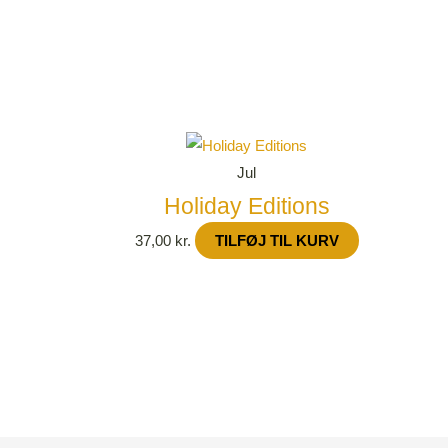
Jul
Holiday Editions
37,00
kr.
TILFØJ TIL KURV