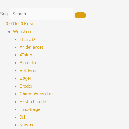
Gå
til
Søg
indholdet
0,00
kr.
0
Kurv
Webshop
TILBUD
Alt det andet
Æsker
Blomster
Bolt Ends
Bøger
Broderi
Charms/smykker
Ekstra bredde
Hvid-Beige
Jul
Kursus