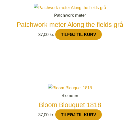
Patchwork meter
Patchwork meter Along the fields grå
37,00
kr.
TILFØJ TIL KURV
Blomster
Bloom Blouquet 1818
37,00
kr.
TILFØJ TIL KURV