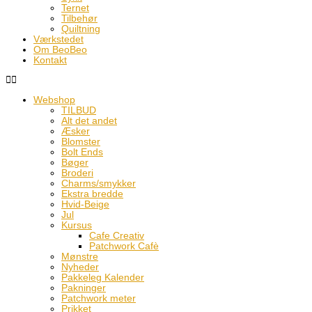
Ternet
Tilbehør
Quiltning
Værkstedet
Om BeoBeo
Kontakt
Webshop
TILBUD
Alt det andet
Æsker
Blomster
Bolt Ends
Bøger
Broderi
Charms/smykker
Ekstra bredde
Hvid-Beige
Jul
Kursus
Cafe Creativ
Patchwork Cafè
Mønstre
Nyheder
Pakkeleg Kalender
Pakninger
Patchwork meter
Prikket