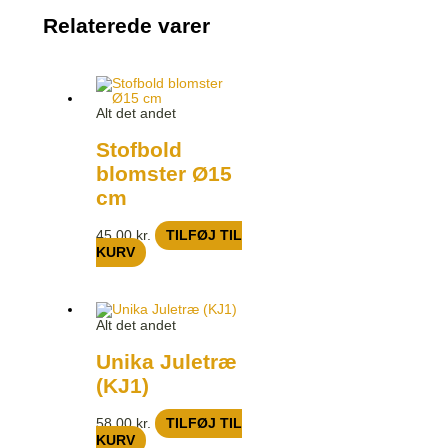
Relaterede varer
Alt det andet
Stofbold
blomster Ø15
cm
45,00
kr.
TILFØJ TIL
KURV
Alt det andet
Unika Juletræ
(KJ1)
58,00
kr.
TILFØJ TIL
KURV