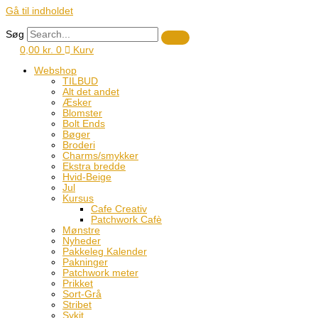
Gå til indholdet
Søg
0,00
kr.
0
Kurv
Webshop
TILBUD
Alt det andet
Æsker
Blomster
Bolt Ends
Bøger
Broderi
Charms/smykker
Ekstra bredde
Hvid-Beige
Jul
Kursus
Cafe Creativ
Patchwork Cafè
Mønstre
Nyheder
Pakkeleg Kalender
Pakninger
Patchwork meter
Prikket
Sort-Grå
Stribet
Sykit