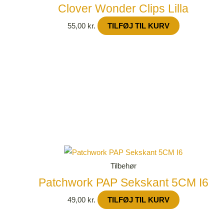
Clover Wonder Clips Lilla
55,00
kr.
TILFØJ TIL KURV
Tilbehør
Patchwork PAP Sekskant 5CM I6
49,00
kr.
TILFØJ TIL KURV