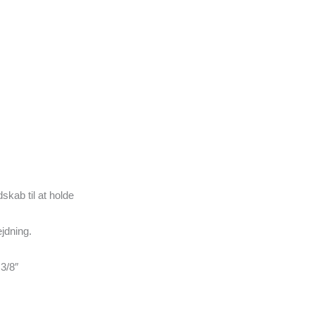
skab til at holde
jdning.
 3/8″