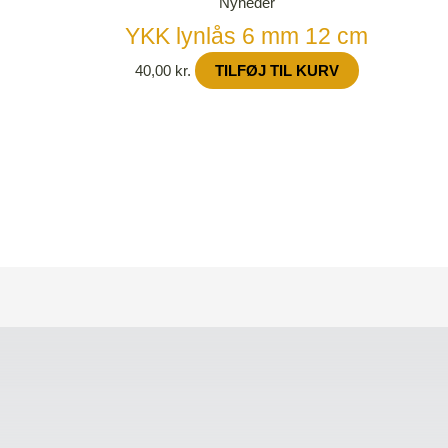
Nyheder
YKK lynlås 6 mm 12 cm
40,00
kr.
TILFØJ TIL KURV