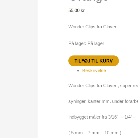
55,00
kr.
Wonder Clips fra Clover
På lager:
På lager
TILFØJ TIL KURV
Beskrivelse
Wonder Clips fra Clover , super red
syninger, kanter mm. under forarbe
indbygget måler fra 3/16″ – 1/4″ –
( 5 mm – 7 mm – 10 mm )