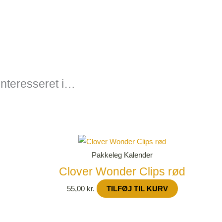
nteresseret i…
Pakkeleg Kalender
Clover Wonder Clips rød
55,00
kr.
TILFØJ TIL KURV