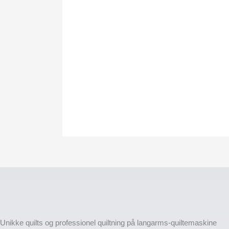
Unikke quilts og professionel quiltning på langarms-quiltemaskine