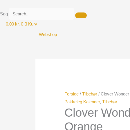
Gå
til
Søg
indholdet
0,00
kr.
0
Kurv
Webshop
Clover
Wonder
Clips
Orange
antal
Forside
/
Tilbehør
/ Clover Wonder
Pakkeleg Kalender
,
Tilbehør
Clover Wond
Orange