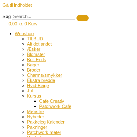
Gå til indholdet
Søg
0,00
kr.
0
Kurv
Webshop
TILBUD
Alt det andet
Æsker
Blomster
Bolt Ends
Bøger
Broderi
Charms/smykker
Ekstra bredde
Hvid-Beige
Jul
Kursus
Cafe Creativ
Patchwork Cafè
Mønstre
Nyheder
Pakkeleg Kalender
Pakninger
Patchwork meter