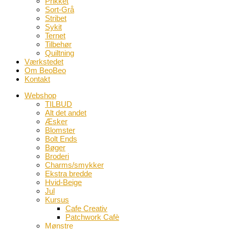
Prikket
Sort-Grå
Stribet
Sykit
Ternet
Tilbehør
Quiltning
Værkstedet
Om BeoBeo
Kontakt
Webshop
TILBUD
Alt det andet
Æsker
Blomster
Bolt Ends
Bøger
Broderi
Charms/smykker
Ekstra bredde
Hvid-Beige
Jul
Kursus
Cafe Creativ
Patchwork Cafè
Mønstre