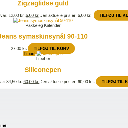
Zigzaglidse guld
var: 12,00 kr..
6,00
kr.
Den aktuelle pris er: 6,00 kr..
TILFØJ TIL K
Pakkeleg Kalender
Jeans symaskinsynål 90-110
27,00
kr.
TILFØJ TIL KURV
Tilbud!
Tilbehør
Siliconepen
ar: 84,50 kr..
60,00
kr.
Den aktuelle pris er: 60,00 kr..
TILFØJ TIL 
kine