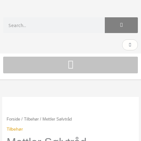
Gå
til
indholdet
Søg
Kurv
Mettler
Sølvtråd
antal
Forside
/
Tilbehør
/ Mettler Sølvtråd
Tilbehør