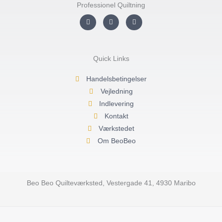
Professionel Quiltning
I
F
Y
n
a
o
s
c
u
t
e
t
a
b
u
g
o
b
r
o
e
Quick Links
a
k
m
-
f
Handelsbetingelser
Vejledning
Indlevering
Kontakt
Værkstedet
Om BeoBeo
Beo Beo Quilteværksted, Vestergade 41, 4930 Maribo