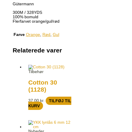
Gütermann
300M / 328YDS
100% bomuld
Flerfarvet orange/gul/rød
Farve
Orange
,
Rød
,
Gul
Relaterede varer
Tilbehør
Cotton 30
(1128)
37,00
kr.
TILFØJ TIL
KURV
Nyheder