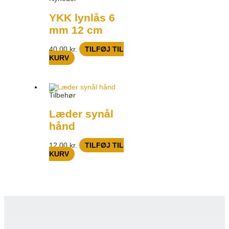
YKK lynlås 6
mm 12 cm
40,00
kr.
TILFØJ TIL
KURV
Tilbehør
Læder synål
hånd
12,00
kr.
TILFØJ TIL
KURV