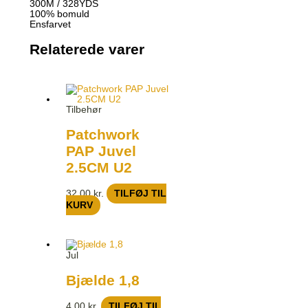
300M / 328YDS
100% bomuld
Ensfarvet
Relaterede varer
Tilbehør
Patchwork
PAP Juvel
2.5CM U2
32,00
kr.
TILFØJ TIL
KURV
Jul
Bjælde 1,8
4,00
kr.
TILFØJ TIL