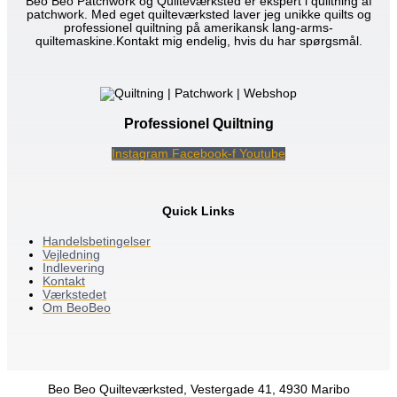
Beo Beo Patchwork og Quilteværksted er ekspert i quiltning af
patchwork. Med eget quilteværksted laver jeg unikke quilts og
professionel quiltning på amerikansk lang-arms-
quiltemaskine.Kontakt mig endelig, hvis du har spørgsmål.
Professionel Quiltning
Instagram
Facebook-f
Youtube
Quick Links
Handelsbetingelser
Vejledning
Indlevering
Kontakt
Værkstedet
Om BeoBeo
Beo Beo Quilteværksted, Vestergade 41, 4930 Maribo