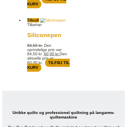
KURV
Tilbud!
Tilbehør
Siliconepen
84,50
kr.
Den
oprindelige pris var:
84,50 kr..
60,00
kr.
Den
aktuelle pris er:
60,00 kr..
TILFØJ TIL
KURV
Unikke quilts og professionel quiltning på langarms-
quiltemaskine