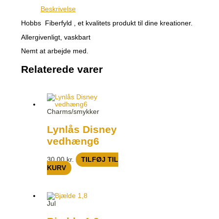
Beskrivelse
Hobbs Fiberfyld , et kvalitets produkt til dine kreationer.
Allergivenligt, vaskbart
Nemt at arbejde med.
Relaterede varer
Charms/smykker
Lynlås Disney
vedhæng6
30,00
kr.
TILFØJ TIL
KURV
Jul