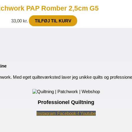
tchwork PAP Romber 2,5cm G5
33,00
kr.
TILFØJ TIL KURV
kine
hwork. Med eget quilteværksted laver jeg unikke quilts og profession
Professionel Quiltning
Instagram
Facebook-f
Youtube