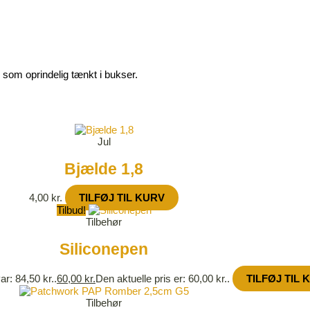
som oprindelig tænkt i bukser.
Jul
Bjælde 1,8
4,00
kr.
TILFØJ TIL KURV
Tilbud!
Tilbehør
Siliconepen
ar: 84,50 kr..
60,00
kr.
Den aktuelle pris er: 60,00 kr..
TILFØJ TIL 
Tilbehør