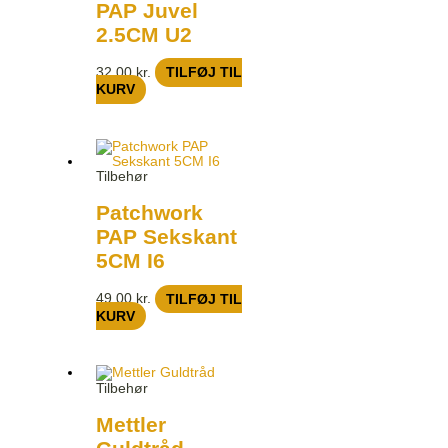
PAP Juvel
2.5CM U2
32,00
kr.
TILFØJ TIL
KURV
Tilbehør
Patchwork
PAP Sekskant
5CM I6
49,00
kr.
TILFØJ TIL
KURV
Tilbehør
Mettler