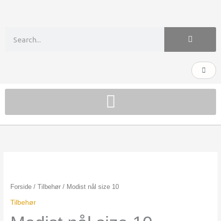
Gå
til
indholdet
Søg
Kurv
Modist
nål
size
Forside
/
Tilbehør
/ Modist nål size 10
10
Tilbehør
antal