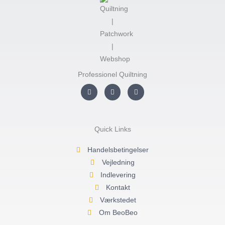
Professionel Quiltning
I
F
Y
n
a
o
s
c
u
t
e
t
a
b
u
g
o
b
r
o
e
Quick Links
a
k
m
-
f
Handelsbetingelser
Vejledning
Indlevering
Kontakt
Værkstedet
Om BeoBeo