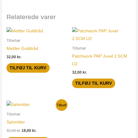
Relaterede varer
Tilbehør
Mettler Guldtråd
Tilbehør
Patchwork PAP Juvel 2.5CM
32,00
kr.
U2
TILFØJ TIL KURV
32,00
kr.
TILFØJ TIL KURV
Den
Den
Tilbud!
oprindelige
aktuelle
pris
pris
Tilbehør
var:
er:
Sølvnitter
32,00 kr..
18,00 kr..
32,00
kr.
18,00
kr.