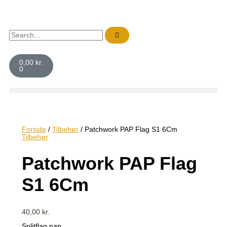
Gå
Patchwork
til
PAP
indholdet
Flag
S1
Søg
6Cm
antal
Kurv
0,00
kr.
0
Forside
/
Tilbehør
/ Patchwork PAP Flag S1 6Cm
Tilbehør
Patchwork PAP Flag
S1 6Cm
40,00
kr.
Splitflag pap