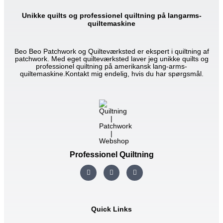
Unikke quilts og professionel quiltning på langarms-
quiltemaskine
Beo Beo Patchwork og Quilteværksted er ekspert i quiltning af
patchwork. Med eget quilteværksted laver jeg unikke quilts og
professionel quiltning på amerikansk lang-arms-
quiltemaskine.Kontakt mig endelig, hvis du har spørgsmål.
Professionel Quiltning
I
F
Y
n
a
o
s
c
u
t
e
t
a
b
u
g
o
b
r
o
e
Quick Links
a
k
m
-