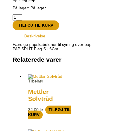
På lager:
På lager
TILFØJ TIL KURV
Beskrivelse
Færdige papskabeloner til syning over pap
PAP SPLIT Flag S1 6Cm
Relaterede varer
Tilbehør
Mettler
Sølvtråd
32,00
kr.
TILFØJ TIL
KURV