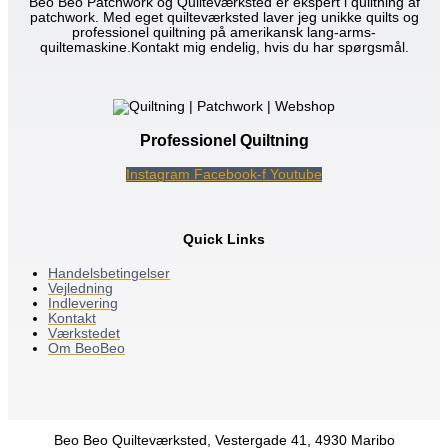
Beo Beo Patchwork og Quilteværksted er ekspert i quiltning af
patchwork. Med eget quilteværksted laver jeg unikke quilts og
professionel quiltning på amerikansk lang-arms-
quiltemaskine.Kontakt mig endelig, hvis du har spørgsmål.
Professionel Quiltning
Instagram
Facebook-f
Youtube
Quick Links
Handelsbetingelser
Vejledning
Indlevering
Kontakt
Værkstedet
Om BeoBeo
Beo Beo Quilteværksted, Vestergade 41, 4930 Maribo