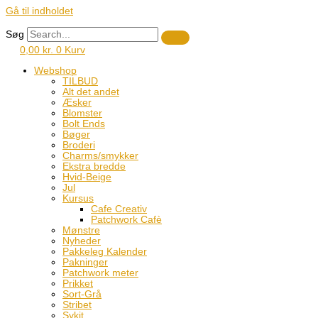
Gå til indholdet
Søg
0,00
kr.
0
Kurv
Webshop
TILBUD
Alt det andet
Æsker
Blomster
Bolt Ends
Bøger
Broderi
Charms/smykker
Ekstra bredde
Hvid-Beige
Jul
Kursus
Cafe Creativ
Patchwork Cafè
Mønstre
Nyheder
Pakkeleg Kalender
Pakninger
Patchwork meter
Prikket
Sort-Grå
Stribet
Sykit