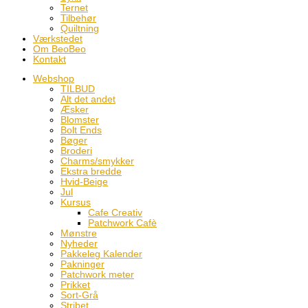
Ternet
Tilbehør
Quiltning
Værkstedet
Om BeoBeo
Kontakt
Webshop
TILBUD
Alt det andet
Æsker
Blomster
Bolt Ends
Bøger
Broderi
Charms/smykker
Ekstra bredde
Hvid-Beige
Jul
Kursus
Cafe Creativ
Patchwork Cafè
Mønstre
Nyheder
Pakkeleg Kalender
Pakninger
Patchwork meter
Prikket
Sort-Grå
Stribet