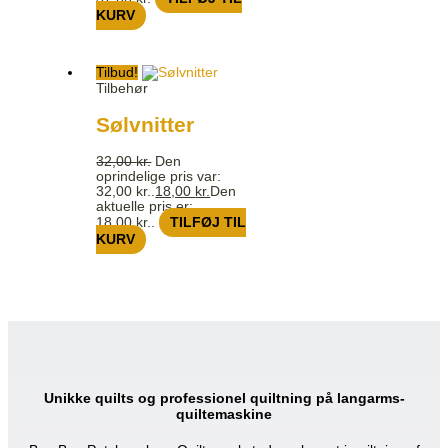
KURV
Tilbud!
Tilbehør
Sølvnitter
32,00
kr.
Den
oprindelige pris var:
32,00 kr..
18,00
kr.
Den
aktuelle pris er:
18,00 kr..
TILFØJ TIL
KURV
Unikke quilts og professionel quiltning på langarms-
quiltemaskine