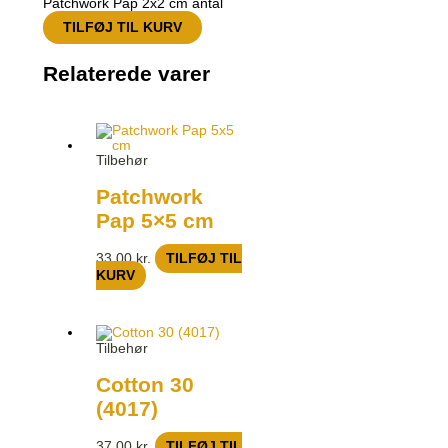
Patchwork Pap 2x2 cm antal
TILFØJ TIL KURV
Relaterede varer
Tilbehør
Patchwork
Pap 5×5 cm
33,00
kr.
TILFØJ TIL
KURV
Tilbehør
Cotton 30
(4017)
37,00
kr.
TILFØJ TIL