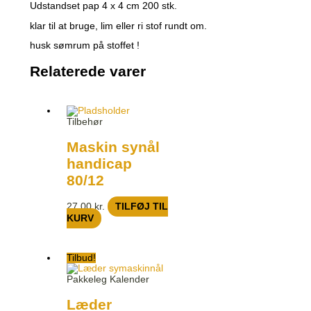
Udstandset pap 4 x 4 cm 200 stk.
klar til at bruge, lim eller ri stof rundt om.
husk sømrum på stoffet !
Relaterede varer
Tilbehør
Maskin synål
handicap
80/12
27,00
kr.
TILFØJ TIL
KURV
Tilbud!
Pakkeleg Kalender
Læder