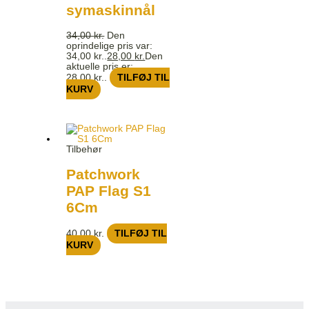
symaskinnål
34,00
kr.
Den
oprindelige pris var:
34,00 kr..
28,00
kr.
Den
aktuelle pris er:
28,00 kr..
TILFØJ TIL
KURV
Tilbehør
Patchwork
PAP Flag S1
6Cm
40,00
kr.
TILFØJ TIL
KURV