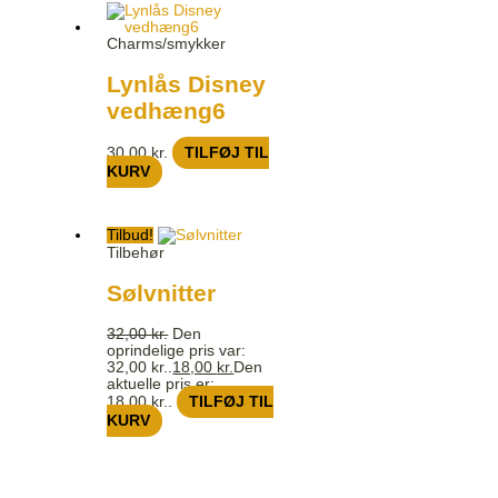
Charms/smykker
Lynlås Disney
vedhæng6
30,00
kr.
TILFØJ TIL
KURV
Tilbud!
Tilbehør
Sølvnitter
32,00
kr.
Den
oprindelige pris var:
32,00 kr..
18,00
kr.
Den
aktuelle pris er:
18,00 kr..
TILFØJ TIL
KURV