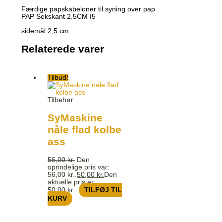
Færdige papskabeloner til syning over pap
PAP Sekskant 2.5CM I5
sidemål 2,5 cm
Relaterede varer
Tilbud!
Tilbehør
SyMaskine
nåle flad kolbe
ass
56,00
kr.
Den
oprindelige pris var:
56,00 kr..
50,00
kr.
Den
aktuelle pris er:
50,00 kr..
TILFØJ TIL
KURV