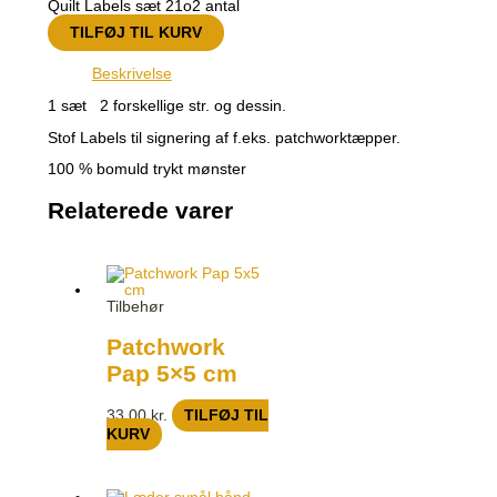
Quilt Labels sæt 21o2 antal
TILFØJ TIL KURV
Beskrivelse
1 sæt 2 forskellige str. og dessin.
Stof Labels til signering af f.eks. patchworktæpper.
100 % bomuld trykt mønster
Relaterede varer
Tilbehør
Patchwork
Pap 5×5 cm
33,00
kr.
TILFØJ TIL
KURV