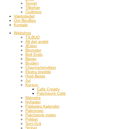
Ternet
Tilbehør
Quiltning
Værkstedet
Om BeoBeo
Kontakt
Webshop
TILBUD
Alt det andet
Æsker
Blomster
Bolt Ends
Bøger
Broderi
Charms/smykker
Ekstra bredde
Hvid-Beige
Jul
Kursus
Cafe Creativ
Patchwork Cafè
Mønstre
Nyheder
Pakkeleg Kalender
Pakninger
Patchwork meter
Prikket
Sort-Grå
Stribet