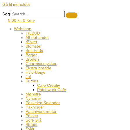
Gå til indholdet
Søg
0,00
kr.
0
Kurv
Webshop
TILBUD
Alt det andet
Æsker
Blomster
Bolt Ends
Bøger
Broderi
Charms/smykker
Ekstra bredde
Hvid-Beige
Jul
Kursus
Cafe Creativ
Patchwork Cafè
Mønstre
Nyheder
Pakkeleg Kalender
Pakninger
Patchwork meter
Prikket
Sort-Grå
Stribet
Sykit