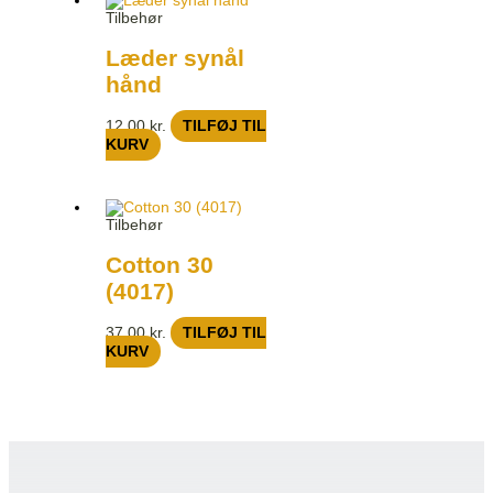
Tilbehør
Læder synål
hånd
12,00
kr.
TILFØJ TIL
KURV
Tilbehør
Cotton 30
(4017)
37,00
kr.
TILFØJ TIL
KURV