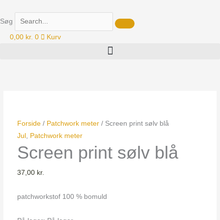
Gå
til
Søg
indholdet
0,00
kr.
0
Kurv
Screen
print
sølv
blå
antal
Forside
/
Patchwork meter
/ Screen print sølv blå
Jul
,
Patchwork meter
Screen print sølv blå
37,00
kr.
patchworkstof 100 % bomuld