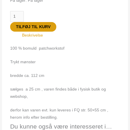
På lager:
På lager
TILFØJ TIL KURV
Beskrivelse
100 % bomuld patchworkstof
Trykt mønster
bredde ca. 112 cm
sælges a 25 cm , varen findes både i fysisk butik og
webshop,
derfor kan varen evt. kun leveres i FQ str. 50×55 cm ,
herom info efter bestilling.
Du kunne også være interesseret i…