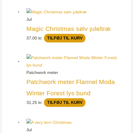
Jul
Magic Christmas sølv juleltræ
37,00
kr.
TILFØJ TIL KURV
Patchwork meter
Patchwork meter Flannel Moda
Winter Forest lys bund
31,25
kr.
TILFØJ TIL KURV
Jul