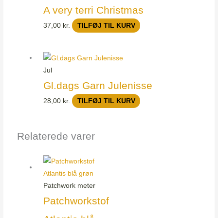
A very terri Christmas
37,00
kr.
TILFØJ TIL KURV
Jul
Gl.dags Garn Julenisse
28,00
kr.
TILFØJ TIL KURV
Relaterede varer
Patchwork meter
Patchworkstof