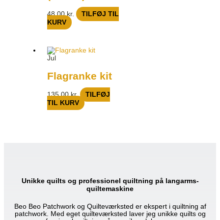
48,00
kr.
TILFØJ TIL
KURV
Jul
Flagranke kit
135,00
kr.
TILFØJ
TIL KURV
Unikke quilts og professionel quiltning på langarms-
quiltemaskine
Beo Beo Patchwork og Quilteværksted er ekspert i quiltning af
patchwork. Med eget quilteværksted laver jeg unikke quilts og