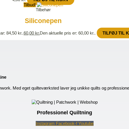
Tilbud!
Tilbehør
Siliconepen
ar: 84,50 kr..
60,00
kr.
Den aktuelle pris er: 60,00 kr..
TILFØJ TIL 
kine
hwork. Med eget quilteværksted laver jeg unikke quilts og profession
Professionel Quiltning
Instagram
Facebook-f
Youtube