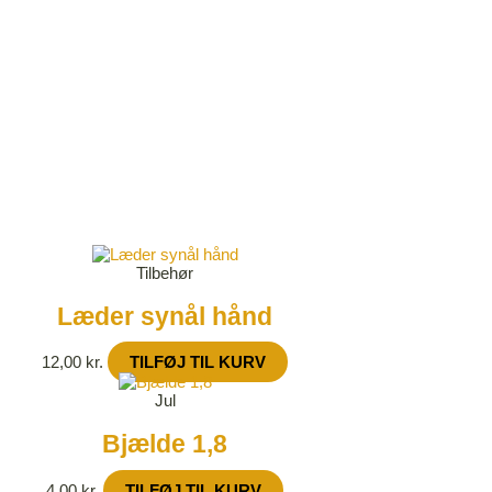
Tilbehør
Læder synål hånd
12,00
kr.
TILFØJ TIL KURV
Jul
Bjælde 1,8
4,00
kr.
TILFØJ TIL KURV