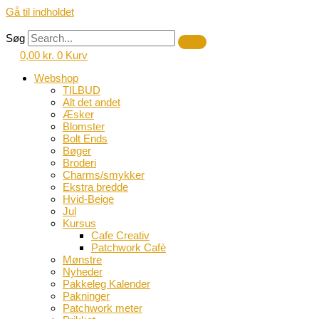
Gå til indholdet
Søg
0,00
kr.
0
Kurv
Webshop
TILBUD
Alt det andet
Æsker
Blomster
Bolt Ends
Bøger
Broderi
Charms/smykker
Ekstra bredde
Hvid-Beige
Jul
Kursus
Cafe Creativ
Patchwork Cafè
Mønstre
Nyheder
Pakkeleg Kalender
Pakninger
Patchwork meter