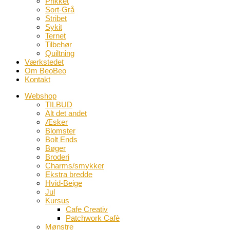
Prikket
Sort-Grå
Stribet
Sykit
Ternet
Tilbehør
Quiltning
Værkstedet
Om BeoBeo
Kontakt
Webshop
TILBUD
Alt det andet
Æsker
Blomster
Bolt Ends
Bøger
Broderi
Charms/smykker
Ekstra bredde
Hvid-Beige
Jul
Kursus
Cafe Creativ
Patchwork Cafè
Mønstre