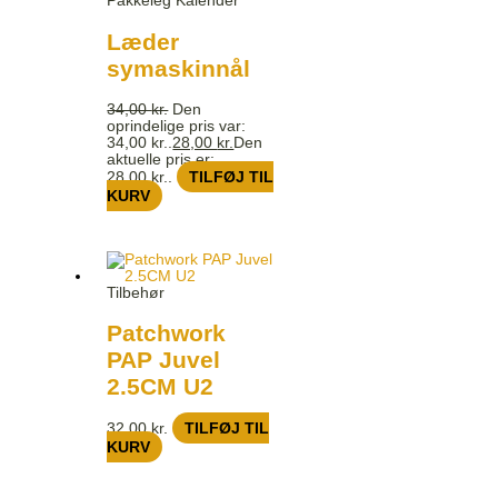
Pakkeleg Kalender
Læder
symaskinnål
34,00
kr.
Den
oprindelige pris var:
34,00 kr..
28,00
kr.
Den
aktuelle pris er:
28,00 kr..
TILFØJ TIL
KURV
Tilbehør
Patchwork
PAP Juvel
2.5CM U2
32,00
kr.
TILFØJ TIL
KURV