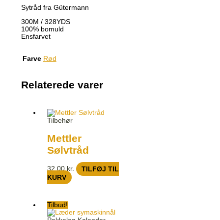
Sytråd fra Gütermann
300M / 328YDS
100% bomuld
Ensfarvet
Farve
Rød
Relaterede varer
Tilbehør
Mettler
Sølvtråd
32,00
kr.
TILFØJ TIL
KURV
Tilbud!