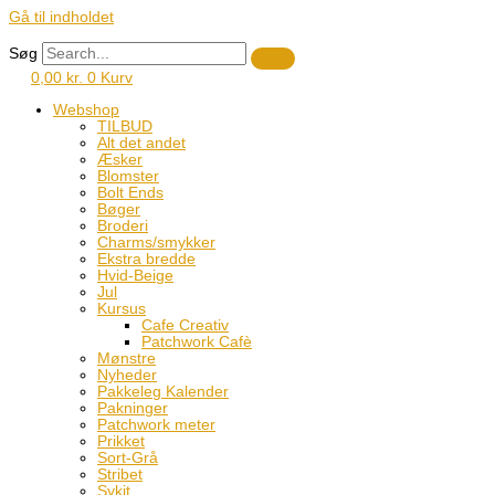
Gå til indholdet
Søg
0,00
kr.
0
Kurv
Webshop
TILBUD
Alt det andet
Æsker
Blomster
Bolt Ends
Bøger
Broderi
Charms/smykker
Ekstra bredde
Hvid-Beige
Jul
Kursus
Cafe Creativ
Patchwork Cafè
Mønstre
Nyheder
Pakkeleg Kalender
Pakninger
Patchwork meter
Prikket
Sort-Grå
Stribet
Sykit