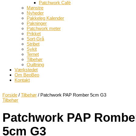
Patchwork Cafè
Mønstre
Nyheder
Pakkeleg Kalender
Pakninger
Patchwork meter
Prikket
Sort-Grå
Stribet
Sykit
Ternet
Tilbehør
Quiltning
Værkstedet
Om BeoBeo
Kontakt
Forside
/
Tilbehør
/ Patchwork PAP Romber 5cm G3
Tilbehør
Patchwork PAP Rombe
5cm G3