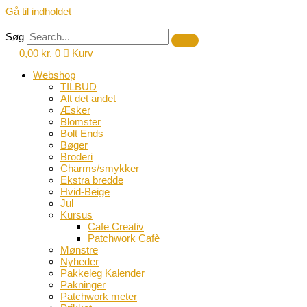
Gå til indholdet
Søg
0,00
kr.
0
Kurv
Webshop
TILBUD
Alt det andet
Æsker
Blomster
Bolt Ends
Bøger
Broderi
Charms/smykker
Ekstra bredde
Hvid-Beige
Jul
Kursus
Cafe Creativ
Patchwork Cafè
Mønstre
Nyheder
Pakkeleg Kalender
Pakninger
Patchwork meter