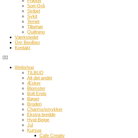
Prikket
Sort-Grå
Stribet
Sykit
Ternet
Tilbehør
Quiltning
Værkstedet
Om BeoBeo
Kontakt
Webshop
TILBUD
Alt det andet
Æsker
Blomster
Bolt Ends
Bøger
Broderi
Charms/smykker
Ekstra bredde
Hvid-Beige
Jul
Kursus
Cafe Creativ